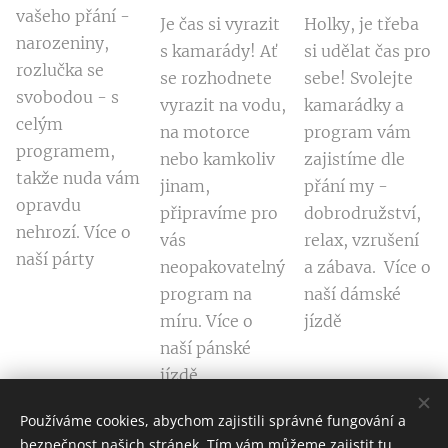
vašeho přání -
Je čas si vyrazit
Holky, je třeba
narozeniny,
s kamarády! Ať
si udělat čas pro
rozlučka se
se rozhodnete
sebe! Svolejte
svobodou - s
vyrazit na vodu,
kamarádky a
celým
na motorce
program vám
programem,
nebo kamkoliv
zajistíme dle
takže nuda vám
jinam,
přání my -
opravdu
připravíme pro
dobrodružství,
nehrozí. Více o
vás
relax, vzrušení
naší párty
neopakovatelný
a zábava. Více o
program na
naší dámské
míru. Více o
jízdě
naší pánské
jízdě
Používáme cookies, abychom zajistili správné fungování a
bezpečnost našich stránek. Tím vám můžeme zajistit tu