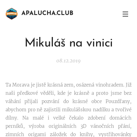
APALUCHA.CLUB
Mikuláš na vinici
08.12.2019
Ta Morava je jistě krásná zem, osázená vinohradem. Již
naši předkové věděli, kde je krásně a proto jsme bez
váhání přijali pozvání do krásné obce Pouzdřany,
abychom pro ně zajistili mikulášskou nadílku a tvořivé
dílny. Na malé i velké čekalo zdobení domácích
perníků, výroba originálních 3D vánočních přání,
zimních origami záložek do knihy, vystřihovánky